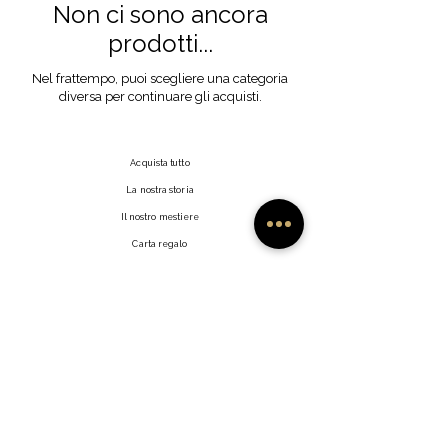
Non ci sono ancora
prodotti...
Nel frattempo, puoi scegliere una categoria
diversa per continuare gli acquisti.
Acquista tutto
La nostra storia
Il nostro mestiere
Carta regalo
Contatto
Domande frequenti
Spedizioni e resi
Politica del negozio
Metodi di pagamento
Fai clic su Mi Piace
Rivenditori
Profilo utente