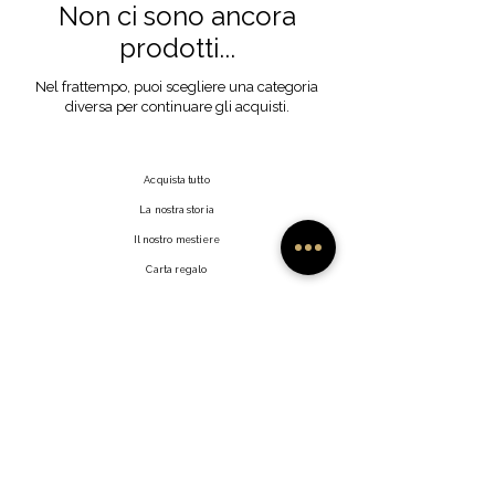
Non ci sono ancora
prodotti...
Nel frattempo, puoi scegliere una categoria
diversa per continuare gli acquisti.
Acquista tutto
La nostra storia
Il nostro mestiere
Carta regalo
Contatto
Domande frequenti
Spedizioni e resi
Politica del negozio
Metodi di pagamento
Fai clic su Mi Piace
Rivenditori
Profilo utente