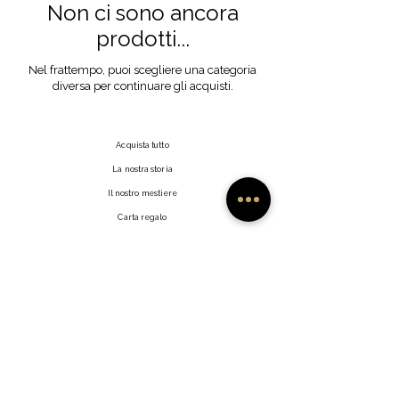
Non ci sono ancora
prodotti...
Nel frattempo, puoi scegliere una categoria
diversa per continuare gli acquisti.
Acquista tutto
La nostra storia
Il nostro mestiere
Carta regalo
Contatto
Domande frequenti
Spedizioni e resi
Politica del negozio
Metodi di pagamento
Fai clic su Mi Piace
Rivenditori
Profilo utente