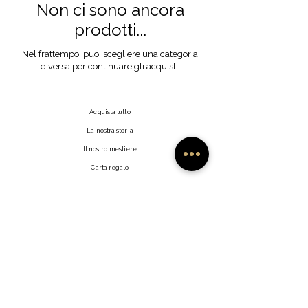
Non ci sono ancora
prodotti...
Nel frattempo, puoi scegliere una categoria
diversa per continuare gli acquisti.
Acquista tutto
La nostra storia
Il nostro mestiere
Carta regalo
Contatto
Domande frequenti
Spedizioni e resi
Politica del negozio
Metodi di pagamento
Fai clic su Mi Piace
Rivenditori
Profilo utente