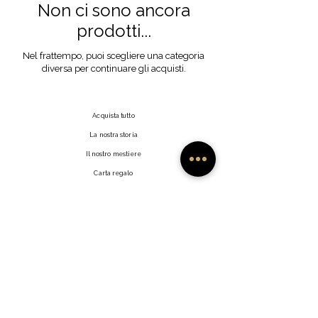
Non ci sono ancora
prodotti...
Nel frattempo, puoi scegliere una categoria
diversa per continuare gli acquisti.
Acquista tutto
La nostra storia
Il nostro mestiere
Carta regalo
Contatto
Domande frequenti
Spedizioni e resi
Politica del negozio
Metodi di pagamento
Fai clic su Mi Piace
Rivenditori
Profilo utente