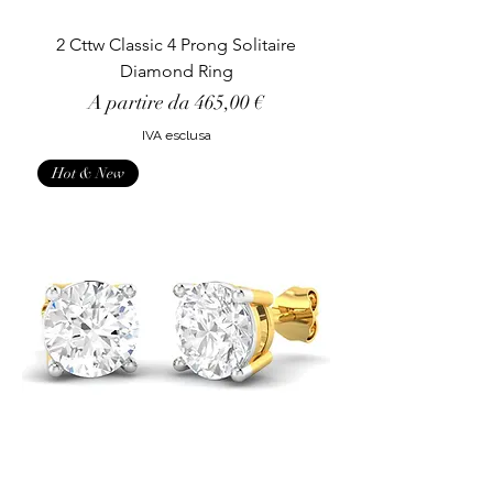
2 Cttw Classic 4 Prong Solitaire
Diamond Ring
Prezzo scontato
A partire da
465,00 €
IVA esclusa
Hot & New