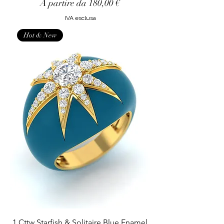
Prezzo scontato
A partire da
180,00 €
IVA esclusa
Hot & New
1 Cttw Starfish & Solitaire Blue Enamel