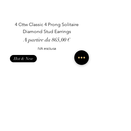
4 Cttw Classic 4 Prong Solitaire
Diamond Stud Earrings
Prezzo scontato
A partire da
865,00 €
IVA esclusa
Hot & New