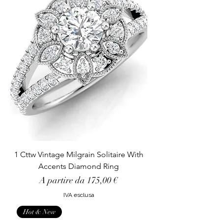
1 Cttw Vintage Milgrain Solitaire With
Accents Diamond Ring
Prezzo scontato
A partire da
175,00 €
IVA esclusa
Hot & New