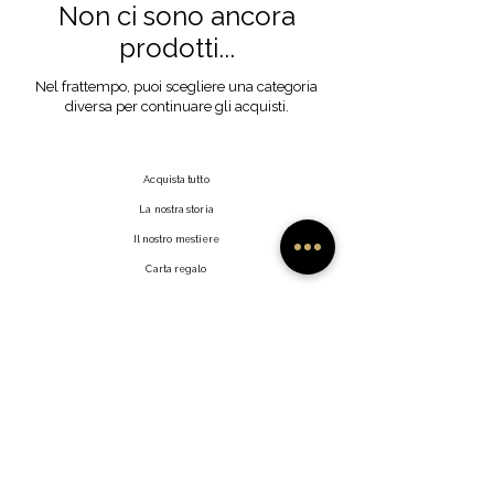
Non ci sono ancora
prodotti...
Nel frattempo, puoi scegliere una categoria
diversa per continuare gli acquisti.
Acquista tutto
La nostra storia
Il nostro mestiere
Carta regalo
Contatto
Domande frequenti
Spedizioni e resi
Politica del negozio
Metodi di pagamento
Fai clic su Mi Piace
Rivenditori
Profilo utente