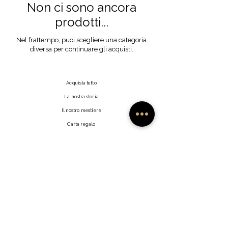
Non ci sono ancora
prodotti...
Nel frattempo, puoi scegliere una categoria
diversa per continuare gli acquisti.
Acquista tutto
La nostra storia
Il nostro mestiere
Carta regalo
Contatto
Domande frequenti
Spedizioni e resi
Politica del negozio
Metodi di pagamento
Fai clic su Mi Piace
Rivenditori
Profilo utente