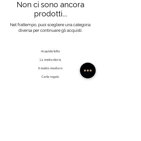
Non ci sono ancora
prodotti...
Nel frattempo, puoi scegliere una categoria
diversa per continuare gli acquisti.
Acquista tutto
La nostra storia
Il nostro mestiere
Carta regalo
Contatto
Domande frequenti
Spedizioni e resi
Politica del negozio
Metodi di pagamento
Fai clic su Mi Piace
Rivenditori
Profilo utente