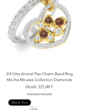
3/4 Cttw Animal Paw Charm Band Ring
Mocha Mousse Collection Diamonds
Precio de oferta
Desde
325,00 €
Impuesto excluido
Hot & New