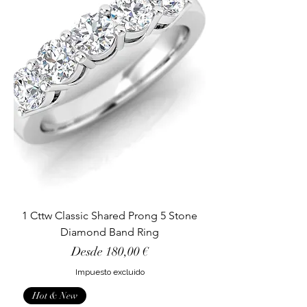
1 Cttw Classic Shared Prong 5 Stone
Diamond Band Ring
Precio de oferta
Desde
180,00 €
Impuesto excluido
Hot & New