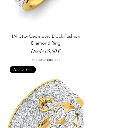
1/4 Cttw Geometric Block Fashion
Diamond Ring
Precio de oferta
Desde
85,00 €
Impuesto excluido
Hot & New