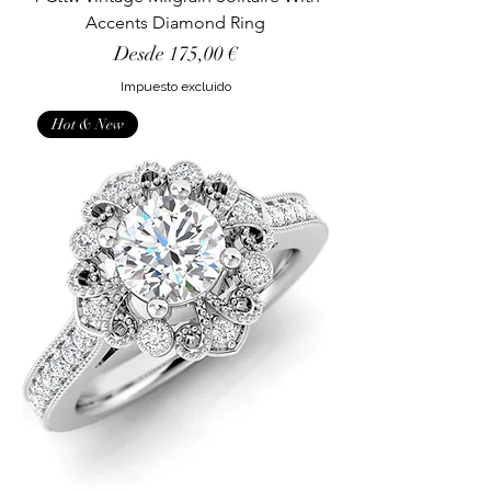
Accents Diamond Ring
Precio de oferta
Desde
175,00 €
Impuesto excluido
Hot & New