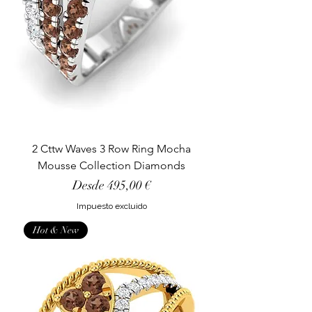
2 Cttw Waves 3 Row Ring Mocha
Mousse Collection Diamonds
Precio de oferta
Desde
495,00 €
Impuesto excluido
Hot & New