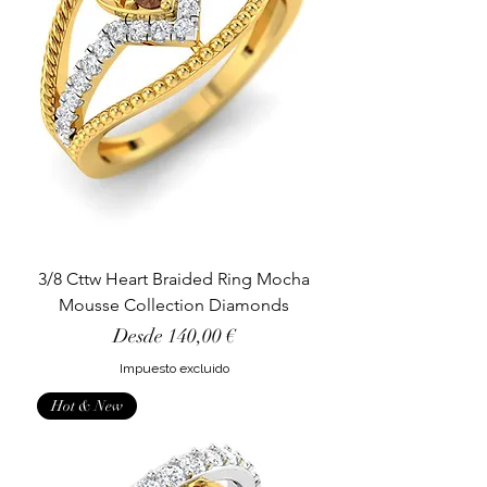
3/8 Cttw Heart Braided Ring Mocha
Mousse Collection Diamonds
Precio de oferta
Desde
140,00 €
Impuesto excluido
Hot & New