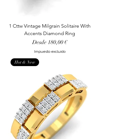
1 Cttw Vintage Milgrain Solitaire With
Accents Diamond Ring
Precio de oferta
Desde
180,00 €
Impuesto excluido
Hot & New