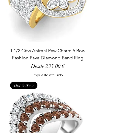
1 1/2 Cttw Animal Paw Charm 5 Row
Fashion Pave Diamond Band Ring
Precio de oferta
Desde
235,00 €
Impuesto excluido
Hot & New