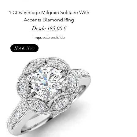
1 Cttw Vintage Milgrain Solitaire With
Accents Diamond Ring
Precio de oferta
Desde
185,00 €
Impuesto excluido
Hot & New