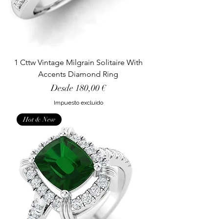
1 Cttw Vintage Milgrain Solitaire With
Accents Diamond Ring
Precio de oferta
Desde
180,00 €
Impuesto excluido
Hot & New