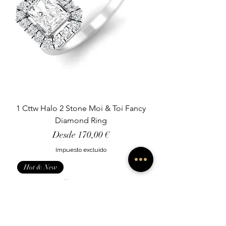
1 Cttw Halo 2 Stone Moi & Toi Fancy
Diamond Ring
Precio de oferta
Desde
170,00 €
Impuesto excluido
Hot & New