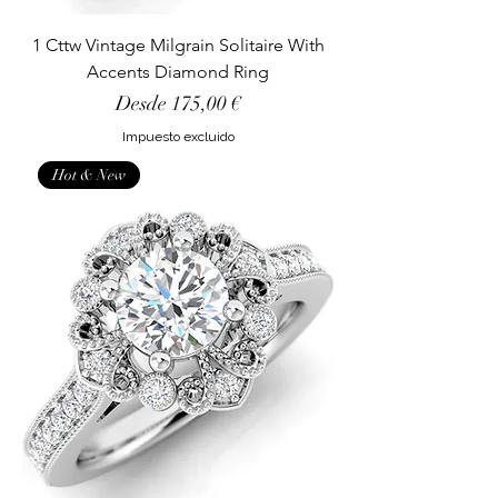
1 Cttw Vintage Milgrain Solitaire With
Accents Diamond Ring
Precio de oferta
Desde
175,00 €
Impuesto excluido
Hot & New