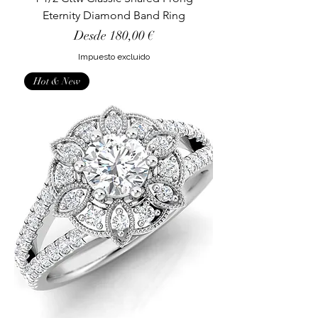
Eternity Diamond Band Ring
Precio de oferta
Desde
180,00 €
Impuesto excluido
Hot & New