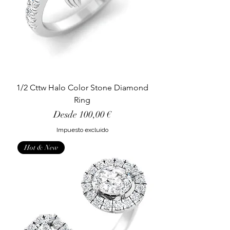
1/2 Cttw Halo Color Stone Diamond
Ring
Precio de oferta
Desde
100,00 €
Impuesto excluido
Hot & New