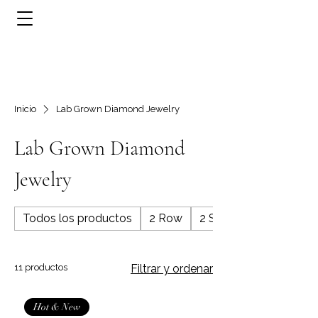
Inicio
Lab Grown Diamond Jewelry
Lab Grown Diamond
Jewelry
Todos los productos
2 Row
2 Stone
11 productos
Filtrar y ordenar
Hot & New