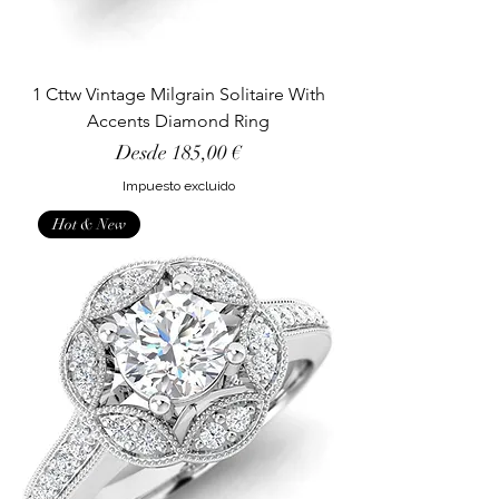
1 Cttw Vintage Milgrain Solitaire With
Accents Diamond Ring
Precio de oferta
Desde
185,00 €
Impuesto excluido
Hot & New