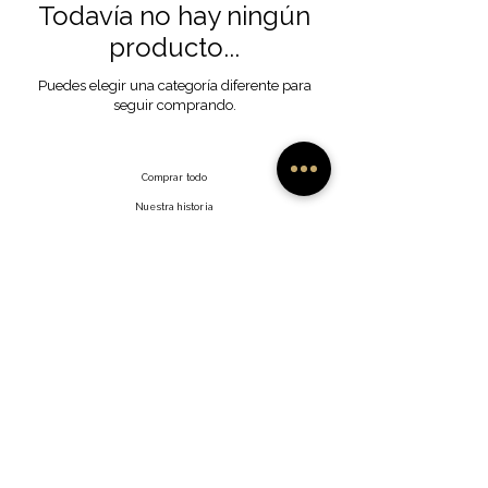
Todavía no hay ningún
producto...
Puedes elegir una categoría diferente para
seguir comprando.
Comprar todo
Nuestra historia
Nuestra artesanía
Contacto
Preguntas frecuentes
Envíos y devoluciones
Facebook
Política del sitio
Instagram
Gorjeo
Interés
©2035 por Namish