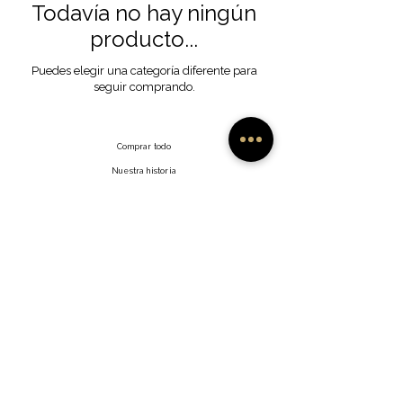
Todavía no hay ningún
producto...
Puedes elegir una categoría diferente para
seguir comprando.
Comprar todo
Nuestra historia
Nuestra artesanía
Contacto
Preguntas frecuentes
Envíos y devoluciones
Facebook
Política del sitio
Instagram
Gorjeo
Interés
©2035 por Namish