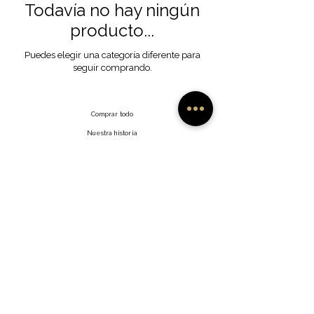
Todavía no hay ningún
producto...
Puedes elegir una categoría diferente para
seguir comprando.
Comprar todo
Nuestra historia
Nuestra artesanía
Contacto
Preguntas frecuentes
Envíos y devoluciones
Facebook
Política del sitio
Instagram
Gorjeo
Interés
©2035 por Namish