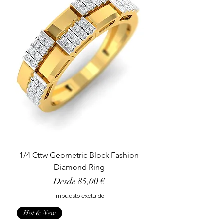
1/4 Cttw Geometric Block Fashion
Diamond Ring
Precio de oferta
Desde
85,00 €
Impuesto excluido
Hot & New