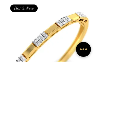
Hot & New
3/4 Cttw Geometric Block Fashion
Openable Diamond Bangle