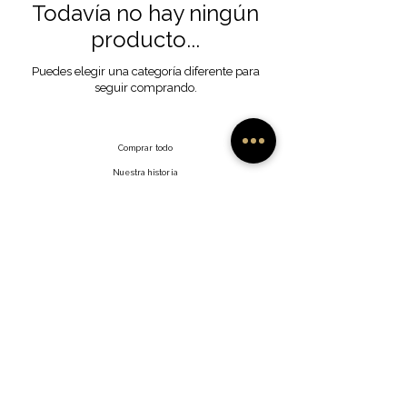
Todavía no hay ningún
producto...
Puedes elegir una categoría diferente para
seguir comprando.
Comprar todo
Nuestra historia
Nuestra artesanía
Contacto
Preguntas frecuentes
Envíos y devoluciones
Facebook
Política del sitio
Instagram
Gorjeo
Interés
©2035 por Namish