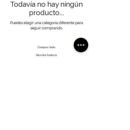
Todavía no hay ningún
producto...
Puedes elegir una categoría diferente para
seguir comprando.
Comprar todo
Nuestra historia
Nuestra artesanía
Contacto
Preguntas frecuentes
Envíos y devoluciones
Facebook
Política del sitio
Instagram
Gorjeo
Interés
©2035 por Namish