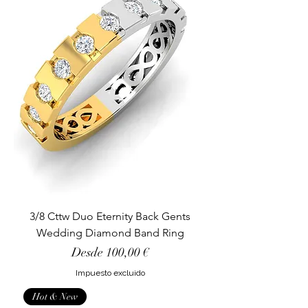
3/8 Cttw Duo Eternity Back Gents
Wedding Diamond Band Ring
Precio de oferta
Desde
100,00 €
Impuesto excluido
Hot & New