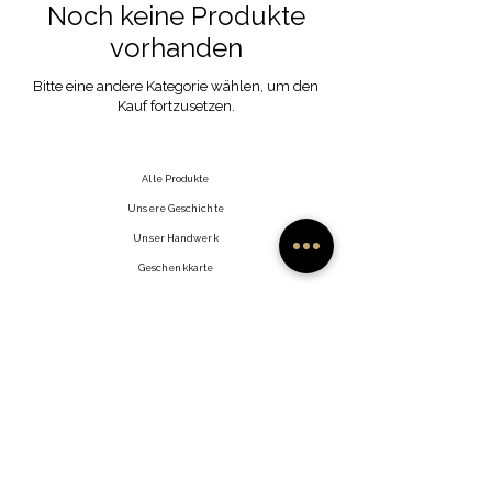
Noch keine Produkte
vorhanden
Bitte eine andere Kategorie wählen, um den
Kauf fortzusetzen.
Alle Produkte
Unsere Geschichte
Unser Handwerk
Geschenkkarte
Kontakt
Häufig gestellte Fragen
Versand & Retouren
Store-Richtlinie
Zahlungsarten
auf facebook.
Händler
Instagram