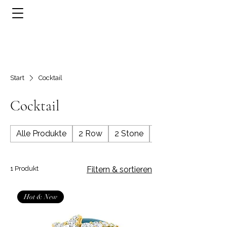
Start
Cocktail
Cocktail
Alle Produkte
2 Row
2 Stone
3 Row
1 Produkt
Filtern & sortieren
Hot & New