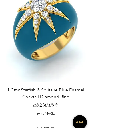
1 Cttw Starfish & Solitaire Blue Enamel
Cocktail Diamond Ring
Sale-Preis
ab
200,00 €
exkl. MwSt.