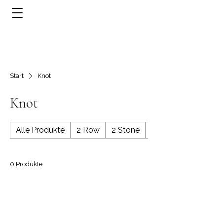
Start
Knot
Knot
Alle Produkte
2 Row
2 Stone
3 Row
0 Produkte