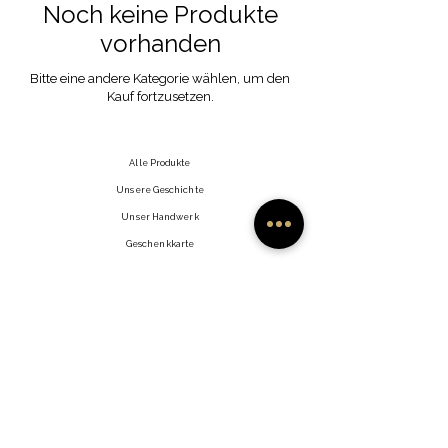
Noch keine Produkte
vorhanden
Bitte eine andere Kategorie wählen, um den
Kauf fortzusetzen.
Alle Produkte
Unsere Geschichte
Unser Handwerk
Geschenkkarte
Kontakt
Häufig gestellte Fragen
Versand & Retouren
Store-Richtlinie
Zahlungsarten
auf facebook.
Händler
Instagram