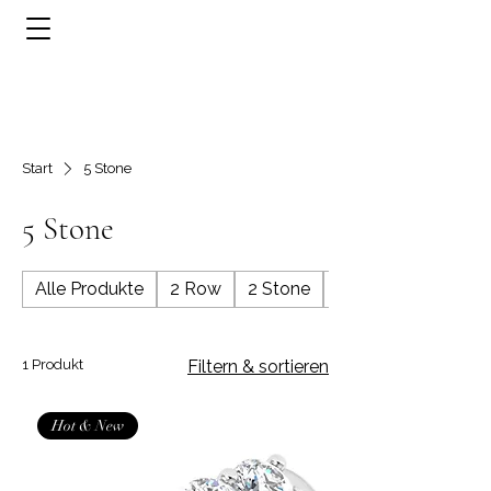
Start
5 Stone
5 Stone
Alle Produkte
2 Row
2 Stone
3 Row
1 Produkt
Filtern & sortieren
Hot & New