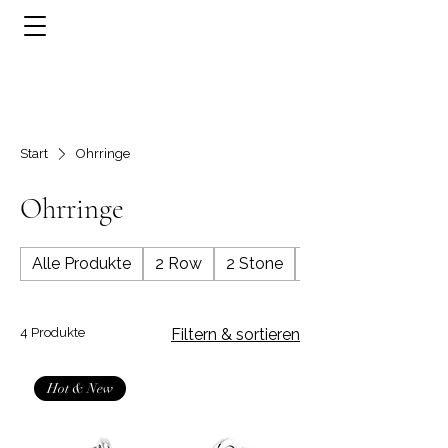
Start
Ohrringe
Ohrringe
Alle Produkte
2 Row
2 Stone
3 Row
4 Produkte
Filtern & sortieren
Hot & New