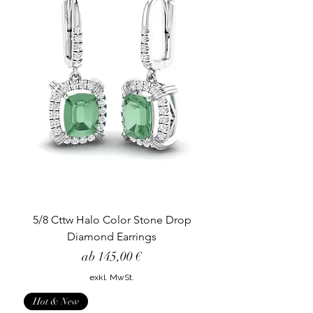
5/8 Cttw Halo Color Stone Drop
Diamond Earrings
Sale-Preis
ab
145,00 €
exkl. MwSt.
Hot & New