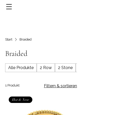
Start
Braided
Braided
Alle Produkte
2 Row
2 Stone
3 Row
1 Produkt
Filtern & sortieren
Hot & New