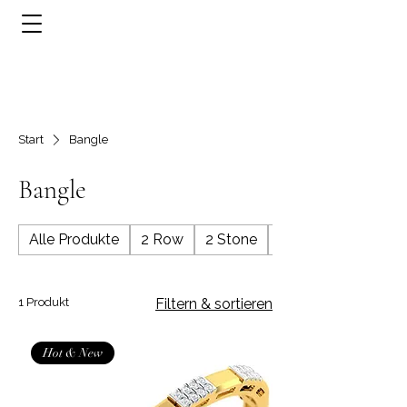
Start
Bangle
Bangle
Alle Produkte
2 Row
2 Stone
3 Row
1 Produkt
Filtern & sortieren
Hot & New