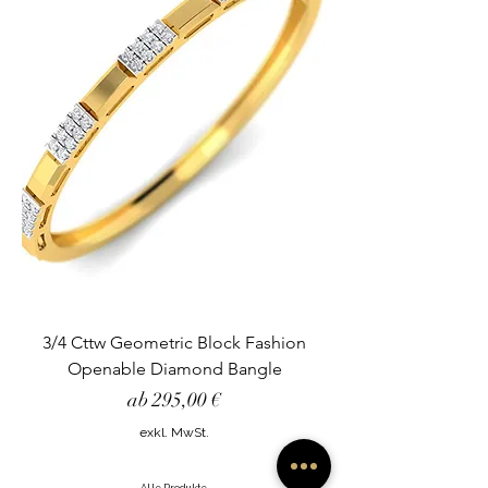
3/4 Cttw Geometric Block Fashion
Openable Diamond Bangle
Sale-Preis
ab
295,00 €
exkl. MwSt.