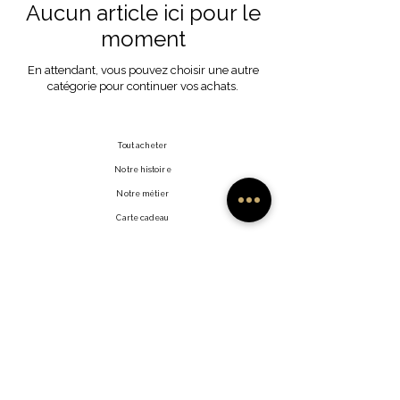
Aucun article ici pour le
moment
En attendant, vous pouvez choisir une autre
catégorie pour continuer vos achats.
Tout acheter
Notre histoire
Notre métier
Carte cadeau
Contact
FAQ
Expédition et retours
Politique de la boutique
Modes de paiement
Facebook
Revendeurs
Instagram