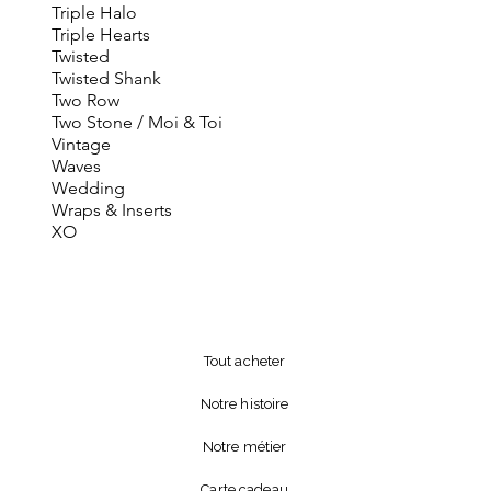
Triple Halo
Triple Hearts
Twisted
Twisted Shank
Two Row
Two Stone / Moi & Toi
Vintage
Waves
Wedding
Wraps & Inserts
XO
Tout acheter
Notre histoire
Notre métier
Carte cadeau