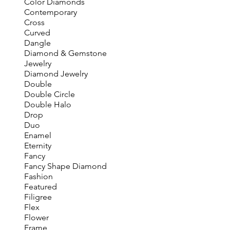
Color Diamonds
Contemporary
Cross
Curved
Dangle
Diamond & Gemstone
Jewelry
Diamond Jewelry
Double
Double Circle
Double Halo
Drop
Duo
Enamel
Eternity
Fancy
Fancy Shape Diamond
Fashion
Featured
Filigree
Flex
Flower
Frame