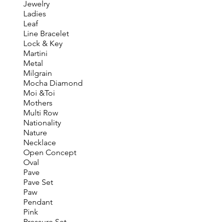
Jewelry
Ladies
Leaf
Line Bracelet
Lock & Key
Martini
Metal
Milgrain
Mocha Diamond
Moi &Toi
Mothers
Multi Row
Nationality
Nature
Necklace
Open Concept
Oval
Pave
Pave Set
Paw
Pendant
Pink
Pressure Set