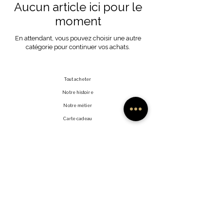
Aucun article ici pour le
moment
En attendant, vous pouvez choisir une autre
catégorie pour continuer vos achats.
Tout acheter
Notre histoire
Notre métier
Carte cadeau
Contact
FAQ
Expédition et retours
Politique de la boutique
Modes de paiement
Facebook
Revendeurs
Instagram