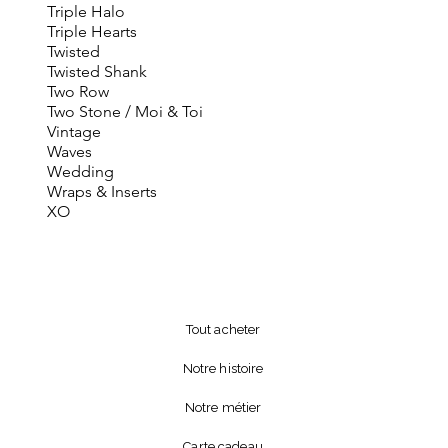
Triple Halo
Triple Hearts
Twisted
Twisted Shank
Two Row
Two Stone / Moi & Toi
Vintage
Waves
Wedding
Wraps & Inserts
XO
Tout acheter
Notre histoire
Notre métier
Carte cadeau