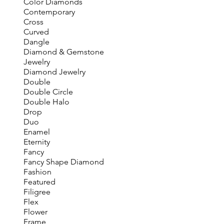
Color Diamonds
Contemporary
Cross
Curved
Dangle
Diamond & Gemstone
Jewelry
Diamond Jewelry
Double
Double Circle
Double Halo
Drop
Duo
Enamel
Eternity
Fancy
Fancy Shape Diamond
Fashion
Featured
Filigree
Flex
Flower
Frame