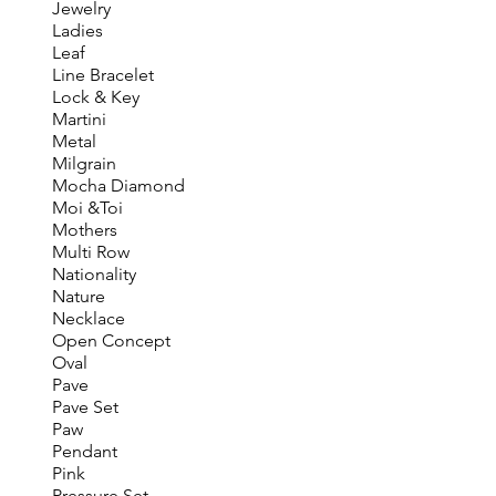
Jewelry
Ladies
Leaf
Line Bracelet
Lock & Key
Martini
Metal
Milgrain
Mocha Diamond
Moi &Toi
Mothers
Multi Row
Nationality
Nature
Necklace
Open Concept
Oval
Pave
Pave Set
Paw
Pendant
Pink
Pressure Set