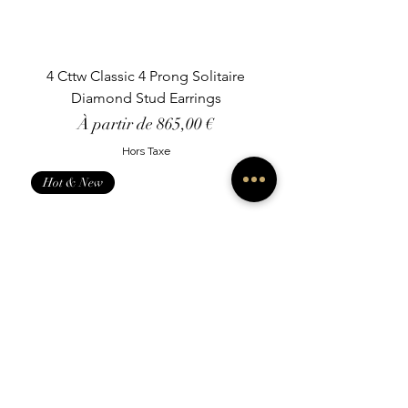
4 Cttw Classic 4 Prong Solitaire
Diamond Stud Earrings
Prix promotionnel
À partir de
865,00 €
Hors Taxe
Hot & New