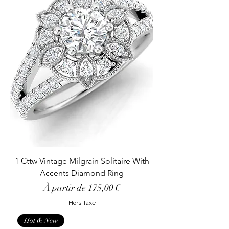
1 Cttw Vintage Milgrain Solitaire With
Accents Diamond Ring
Prix promotionnel
À partir de
175,00 €
Hors Taxe
Hot & New