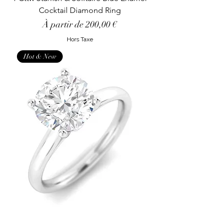
Cocktail Diamond Ring
Prix promotionnel
À partir de
200,00 €
Hors Taxe
Hot & New