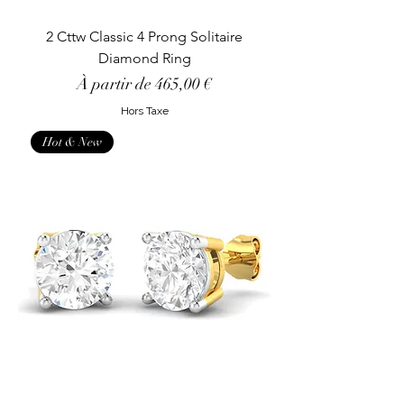
2 Cttw Classic 4 Prong Solitaire
Diamond Ring
Prix promotionnel
À partir de
465,00 €
Hors Taxe
Hot & New