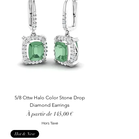
5/8 Cttw Halo Color Stone Drop
Diamond Earrings
Prix promotionnel
À partir de
145,00 €
Hors Taxe
Hot & New