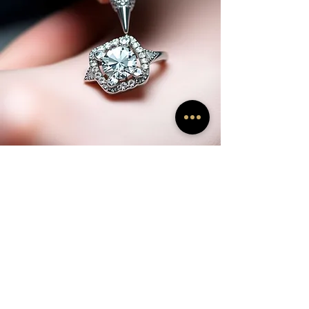
ARTISANAT
L'artisanat est au cœur de tout ce que nous
faisons chez Namish. Nos artisans
apportent des décennies d'expertise et de
passion à chaque pièce qu'ils créent. Qu'il
s'agisse de détails complexes ou de