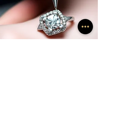
ARTESANÍA
La artesanía es la base de todo lo que
hacemos en Namish. Nuestros artesanos
aportan décadas de experiencia y pasión a
cada pieza que crean. Ya sean detalles
intrincados o técnicas innovadoras, nuestro
compromiso con la artesanía excepcional se